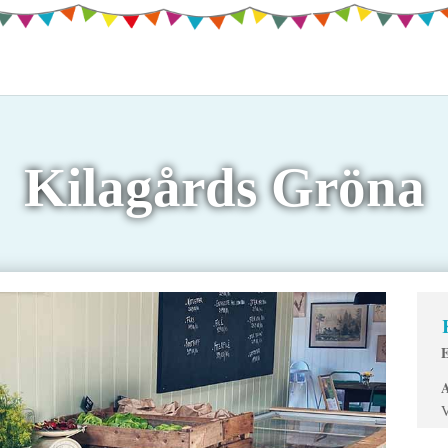
Kilagårds Gröna
E
A
V