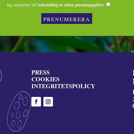
behandling av mina personuppgifter
Jag samtycker till
PRESS
COOKIES
INTEGRITETSPOLICY