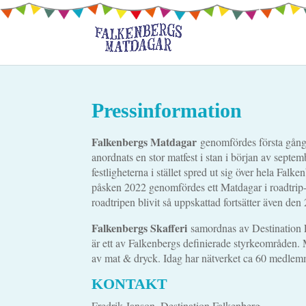
Pressinformation
Falkenbergs Matdagar
genomfördes första gång
anordnats en stor matfest i stan i början av septem
festligheterna i stället spred ut sig över hela Falk
påsken 2022 genomfördes ett Matdagar i roadtrip-fo
roadtripen blivit så uppskattad fortsätter även den
Falkenbergs Skafferi
samordnas av Destination 
är ett av Falkenbergs definierade styrkeområden. 
av mat & dryck. Idag har nätverket ca 60 medlemm
KONTAKT
Fredrik Janson, Destination Falkenberg